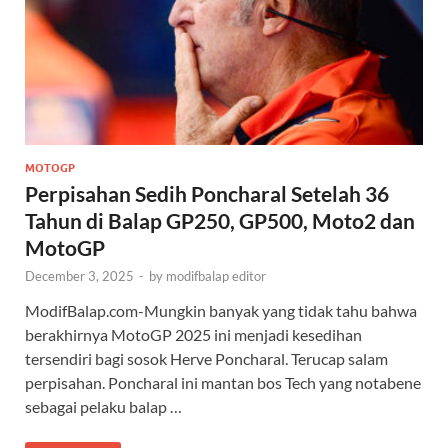
MOTOGP
Perpisahan Sedih Poncharal Setelah 36
Tahun di Balap GP250, GP500, Moto2 dan
MotoGP
December 3, 2025
-
by
modifbalap editor
ModifBalap.com-Mungkin banyak yang tidak tahu bahwa
berakhirnya MotoGP 2025 ini menjadi kesedihan
tersendiri bagi sosok Herve Poncharal. Terucap salam
perpisahan. Poncharal ini mantan bos Tech yang notabene
sebagai pelaku balap …