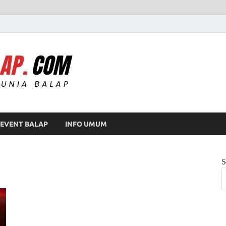
Modif Balap
EVENT BALAP
INFO UMUM
S